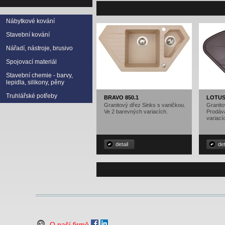
Nábytkové kování
Stavební kování
Nářadí, nástroje, brusivo
Spojovací materiál
Stavební chemie - barvy,
lepidla, silikony, pěny
Truhlářské potřeby
BRAVO 850.1
LOTUS
Granitový dřez Sinks s vaničkou.
Granito
Ve 2 barevných variacích.
Prodáv
variací
detail
det
O naší firmě