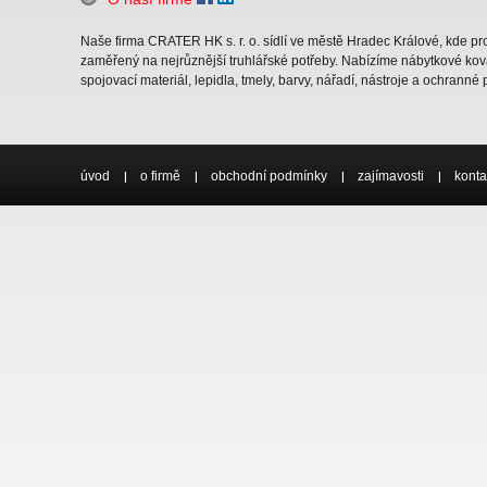
Naše firma CRATER HK s. r. o. sídlí ve městě Hradec Králové, kde 
zaměřený na nejrůznější truhlářské potřeby. Nabízíme nábytkové ková
spojovací materiál, lepidla, tmely, barvy, nářadí, nástroje a ochranné
úvod
o firmě
obchodní podmínky
zajímavosti
konta