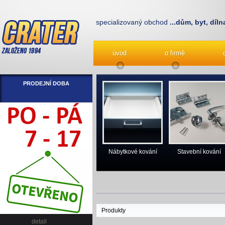
specializovaný obchod
...dům, byt, díln
úvod
o firmě
PRODEJNÍ DOBA
Nábytkové kování
Stavební kování
Produkty
detail