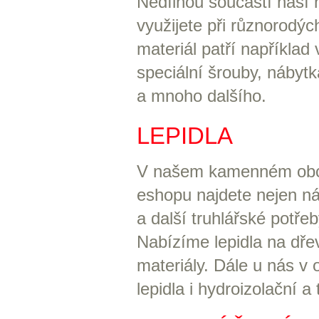
Nedílnou součástí naší n
využijete při různorodý
materiál patří například 
speciální šrouby, nábytk
a mnoho dalšího.
LEPIDLA
V našem kamenném obc
eshopu najdete nejen ná
a další truhlářské potřeb
Nabízíme lepidla na dřev
materiály. Dále u nás v
lepidla i hydroizolační a 