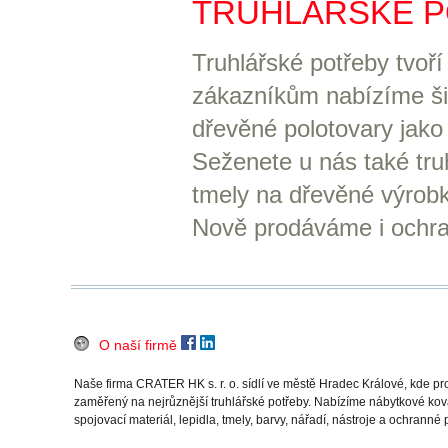
TRUHLÁŘSKÉ 
Truhlářské potřeby tvoří
zákazníkům nabízíme šir
dřevěné polotovary jako 
Seženete u nás také tru
tmely na dřevěné výrobk
Nově prodáváme i ochr
O naší firmě
Naše firma CRATER HK s. r. o. sídlí ve městě Hradec Králové, kde 
zaměřený na nejrůznější truhlářské potřeby. Nabízíme nábytkové ková
spojovací materiál, lepidla, tmely, barvy, nářadí, nástroje a ochranné