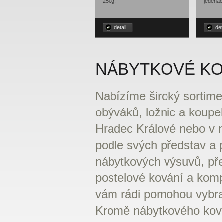
250g.
jedenác
detail
det
NÁBYTKOVÉ KO
Nabízíme široký sortime
obýváků, ložnic a koup
Hradec Králové nebo v 
podle svých představ a 
nábytkových výsuvů, pře
postelové kování a komp
vám rádi pomohou vybrat
Kromě nábytkového kován