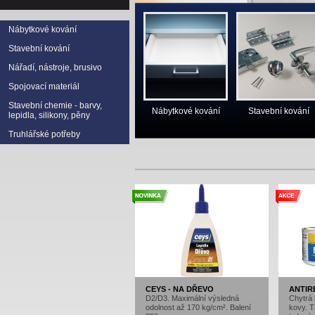
Nábytkové kování
Stavební kování
Nářadí, nástroje, brusivo
Spojovací materiál
Stavební chemie - barvy,
Nábytkové kování
Stavební kování
lepidla, silikony, pěny
Truhlářské potřeby
CEYS - NA DŘEVO
ANTIR
D2/D3. Maximální výsledná
Chytrá 
odolnost až 170 kg/cm². Balení
kovy. Tř