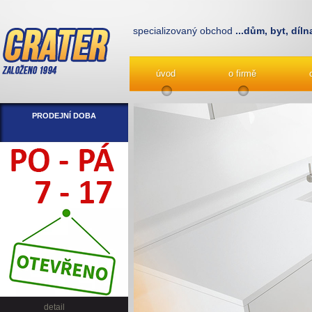
specializovaný obchod
...dům, byt, díln
úvod
o firmě
PRODEJNÍ DOBA
detail