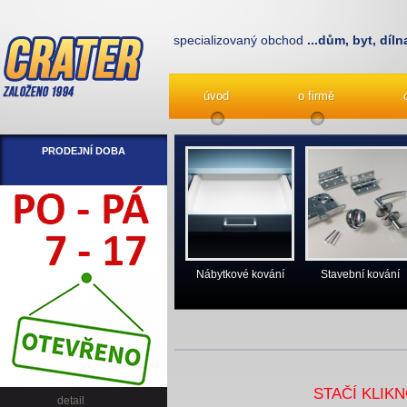
specializovaný obchod
...dům, byt, díln
úvod
o firmě
PRODEJNÍ DOBA
Nábytkové kování
Stavební kování
STAČÍ KLIK
detail