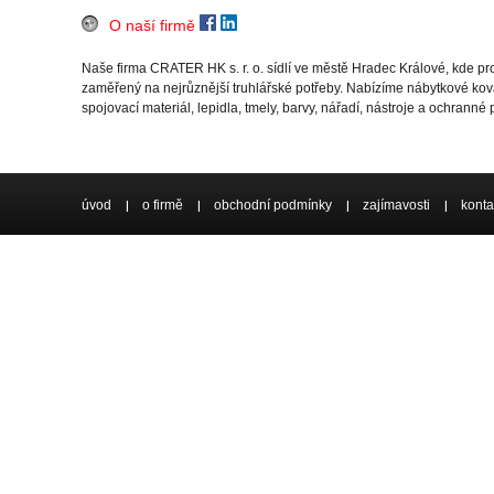
O naší firmě
Naše firma CRATER HK s. r. o. sídlí ve městě Hradec Králové, kde 
zaměřený na nejrůznější truhlářské potřeby. Nabízíme nábytkové ková
spojovací materiál, lepidla, tmely, barvy, nářadí, nástroje a ochranné
úvod
o firmě
obchodní podmínky
zajímavosti
konta