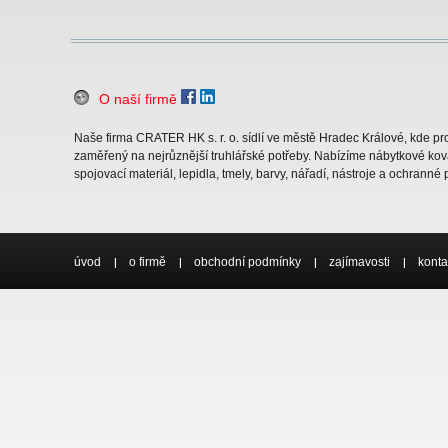
O naší firmě
Naše firma CRATER HK s. r. o. sídlí ve městě Hradec Králové, kde 
zaměřený na nejrůznější truhlářské potřeby. Nabízíme nábytkové ková
spojovací materiál, lepidla, tmely, barvy, nářadí, nástroje a ochranné
úvod
o firmě
obchodní podmínky
zajímavosti
konta