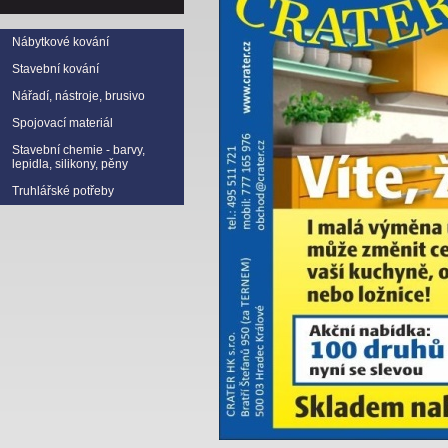
Nábytkové kování
Stavební kování
Nářadí, nástroje, brusivo
Spojovací materiál
Stavební chemie - barvy,
lepidla, silikony, pěny
Truhlářské potřeby