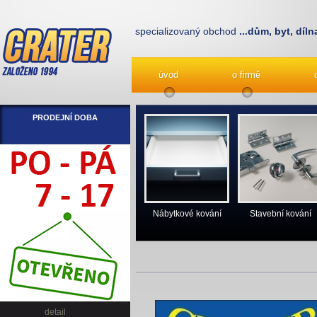
specializovaný obchod
...dům, byt, díln
úvod
o firmě
PRODEJNÍ DOBA
Nábytkové kování
Stavební kování
detail