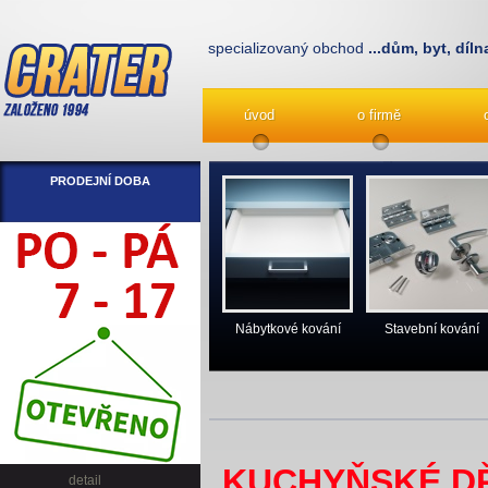
specializovaný obchod
...dům, byt, díln
úvod
o firmě
PRODEJNÍ DOBA
Nábytkové kování
Stavební kování
KUCHYŇSKÉ D
detail