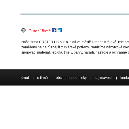
O naší firmě
Naše firma CRATER HK s. r. o. sídlí ve městě Hradec Králové, kde 
zaměřený na nejrůznější truhlářské potřeby. Nabízíme nábytkové ková
spojovací materiál, lepidla, tmely, barvy, nářadí, nástroje a ochranné
úvod
o firmě
obchodní podmínky
zajímavosti
konta