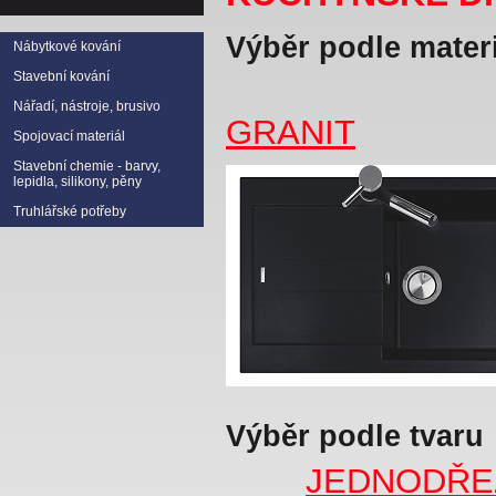
Výběr podle mater
Nábytkové kování
Stavební kování
Nářadí, nástroje, brusivo
GRANIT
Spojovací materiál
Stavební chemie - barvy,
lepidla, silikony, pěny
Truhlářské potřeby
Výběr podle tvaru
JEDNODŘE