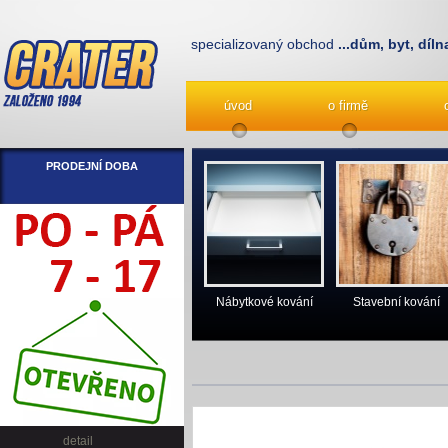
specializovaný obchod
...dům, byt, díln
úvod
o firmě
PRODEJNÍ DOBA
Nábytkové kování
Stavební kování
detail