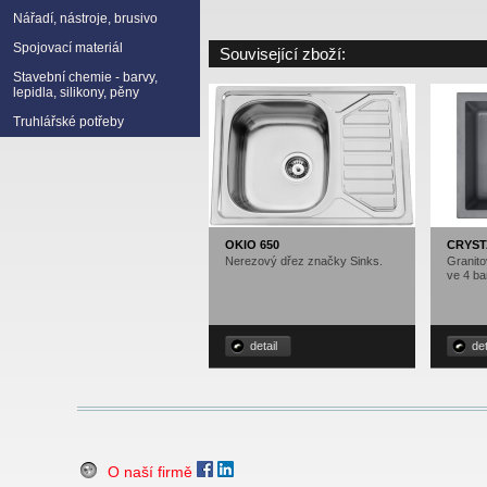
Nářadí, nástroje, brusivo
Spojovací materiál
Související zboží:
Stavební chemie - barvy,
lepidla, silikony, pěny
Truhlářské potřeby
OKIO 650
CRYST
Nerezový dřez značky Sinks.
Granit
ve 4 ba
detail
det
O naší firmě