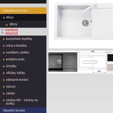
Nábytkové kování
dřezy
dřezy
granitové
nerezové
kuchyňské doplňky
nohy a kolečka
osvětlení, elektro
podpěry polic
úchytky
věšáky, háčky
výklopné kování
výsuvy
zámky
závěsy NK – závěsy na
dvířka
Stavební kování