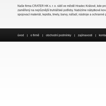
Naše firma CRATER HK s. r. o. sídlí ve městě Hradec Králové, kde 
zaměřený na nejrůznější truhlářské potřeby. Nabízíme nábytkové ková
spojovací materiál, lepidla, tmely, barvy, nářadí, nástroje a ochranné
úvod
o firmě
obchodní podmínky
zajímavosti
konta