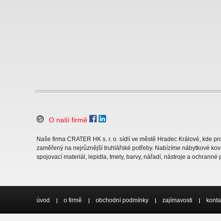
O naší firmě
Naše firma CRATER HK s. r. o. sídlí ve městě Hradec Králové, kde 
zaměřený na nejrůznější truhlářské potřeby. Nabízíme nábytkové ková
spojovací materiál, lepidla, tmely, barvy, nářadí, nástroje a ochranné
úvod
o firmě
obchodní podmínky
zajímavosti
konta