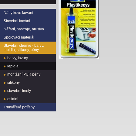
Nábytkové kování
Stavební kování
Nářadí, nástroje, brusivo
Spojovací materiál
Stavební chemie - barvy,
lepidla, silikony, pěny
barvy, lazury
lepidla
montážní PUR pěny
silikony
stavební tmely
ostatní
Truhlářské potřeby