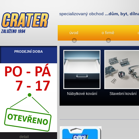
specializovaný obchod
...dům, byt, díln
úvod
o firmě
PRODEJNÍ DOBA
Nábytkové kování
Stavební kování
detail