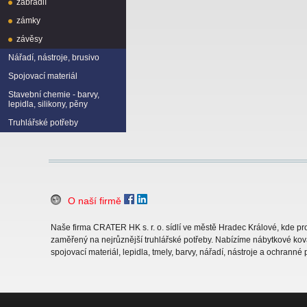
zábradlí
zámky
závěsy
Nářadí, nástroje, brusivo
Spojovací materiál
Stavební chemie - barvy,
lepidla, silikony, pěny
Truhlářské potřeby
O naší firmě
Naše firma CRATER HK s. r. o. sídlí ve městě Hradec Králové, kde 
zaměřený na nejrůznější truhlářské potřeby. Nabízíme nábytkové ková
spojovací materiál, lepidla, tmely, barvy, nářadí, nástroje a ochranné