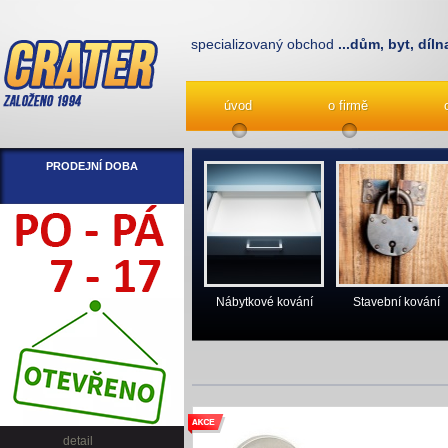
specializovaný obchod
...dům, byt, díln
úvod
o firmě
PRODEJNÍ DOBA
Nábytkové kování
Stavební kování
detail