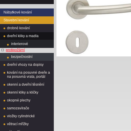
Nábytkové kování
Stavební kování
drobné kování
dveřní kliky a madla
interierové
protipožární
bezpečnostní
dveřní vhozy na dopisy
kování na posuvné dveře a
na posuvná vrata, portál
okenní a dveřní těsnění
okenní kliky a kličky
okopné plechy
samozavírače
vložky cylindrické
větrací mřížky