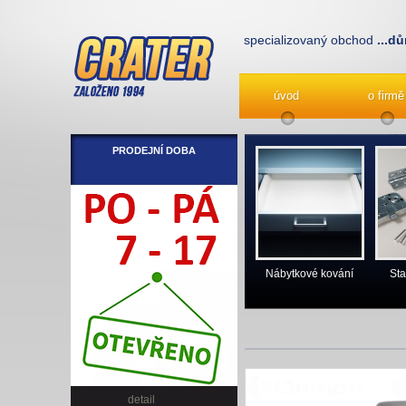
specializovaný obchod
...dů
úvod
o firmě
PRODEJNÍ DOBA
Nábytkové kování
Sta
detail