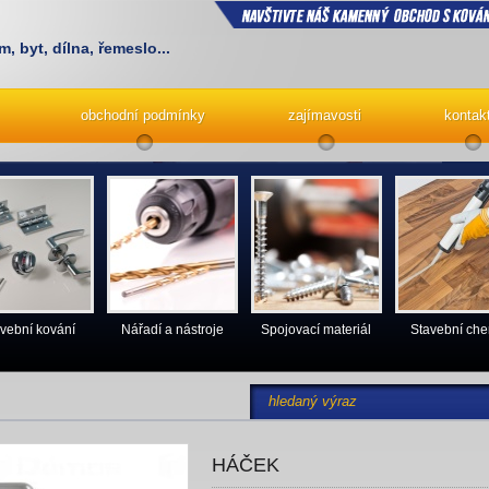
m, byt, dílna, řemeslo...
obchodní podmínky
zajímavosti
kontak
vební kování
Nářadí a nástroje
Spojovací materiál
Stavební ch
HÁČEK