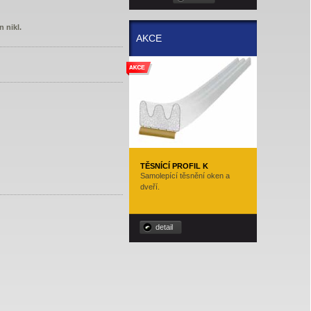
 nikl.
AKCE
TĚSNÍCÍ PROFIL K
Samolepící těsnění oken a
dveří.
detail