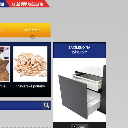
ty
sortiment
ZACÍLENO NA
ZÁSUVKY
emie
Truhlářské potřeby
detail