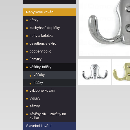
Nábytkové kování
dřezy
kuchyňské doplňky
nohy a kolečka
osvětlení, elektro
podpěry polic
úchytky
věšáky, háčky
věšáky
háčky
výklopné kování
výsuvy
zámky
závěsy NK – závěsy na
dvířka
Stavební kování