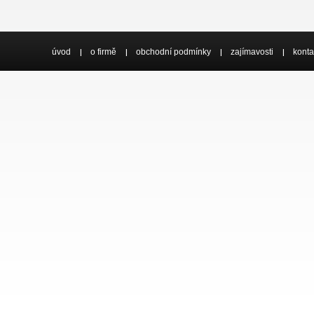
úvod
o firmě
obchodní podmínky
zajímavosti
konta