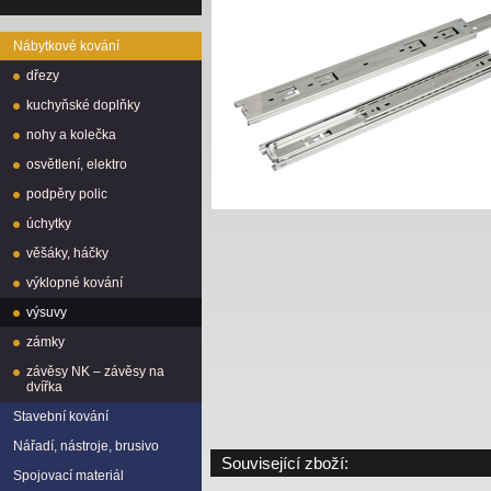
Nábytkové kování
dřezy
kuchyňské doplňky
nohy a kolečka
osvětlení, elektro
podpěry polic
úchytky
věšáky, háčky
výklopné kování
výsuvy
zámky
závěsy NK – závěsy na
dvířka
Stavební kování
Nářadí, nástroje, brusivo
Související zboží:
Spojovací materiál