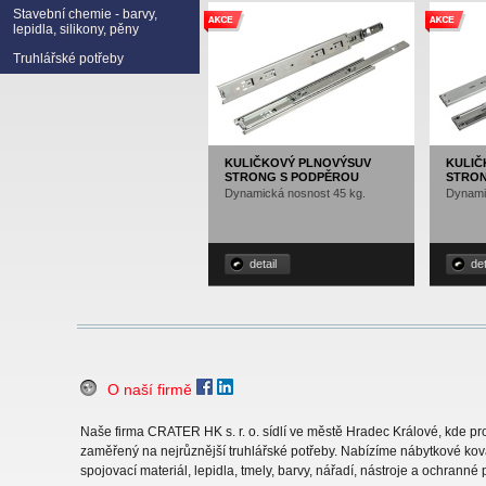
Stavební chemie - barvy,
lepidla, silikony, pěny
Truhlářské potřeby
KULIČKOVÝ PLNOVÝSUV
KULIČ
STRONG S PODPĚROU
STRON
Dynamická nosnost 45 kg.
Dynami
detail
det
O naší firmě
Naše firma CRATER HK s. r. o. sídlí ve městě Hradec Králové, kde 
zaměřený na nejrůznější truhlářské potřeby. Nabízíme nábytkové ková
spojovací materiál, lepidla, tmely, barvy, nářadí, nástroje a ochranné