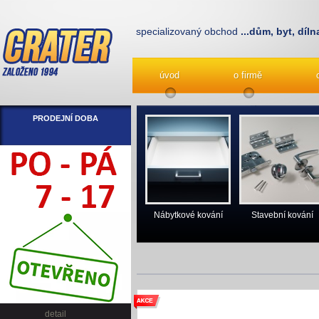
specializovaný obchod
...dům, byt, díln
úvod
o firmě
PRODEJNÍ DOBA
Nábytkové kování
Stavební kování
detail