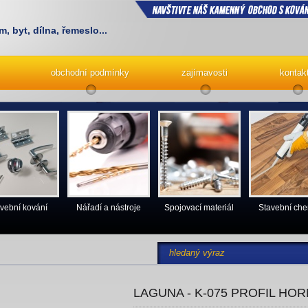
m, byt, dílna, řemeslo...
obchodní podmínky
zajímavosti
kontak
vební kování
Nářadí a nástroje
Spojovací materiál
Stavební ch
LAGUNA - K-075 PROFIL HOR