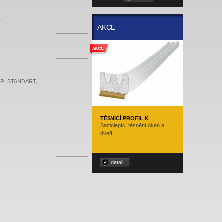
.
AKCE
IDER, STANDART,
TĚSNÍCÍ PROFIL K
Samolepící těsnění oken a
dveří.
detail