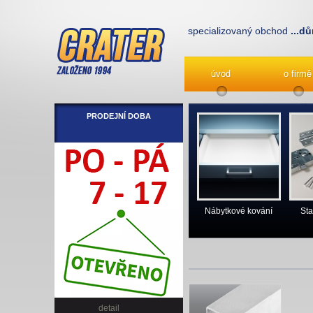
specializovaný obchod
...dů
úvod
o firmě
PRODEJNÍ DOBA
Nábytkové kování
Sta
detail