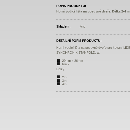
POPIS PRODUKTU:
Horní vodící lišta na posuvné dveře. Délka 2-4 m
Skladem:
Ano
DETAILNÍ POPIS PRODUKTU:
Horní vodící lišta na posuvné dveře pro kování L
SYNCHRONIK,STANFOLD, aj.
29mm x 26mm
hliník
Délky:
2m
3m
4m