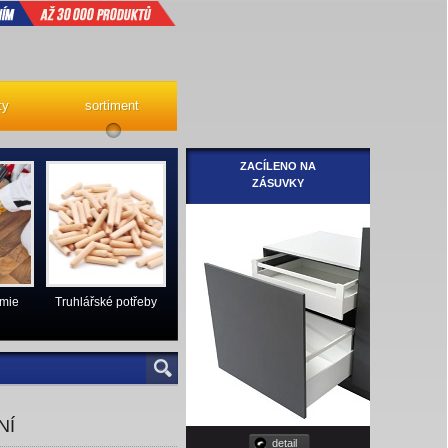
ty
sortiment
ZACÍLENO NA
ZÁSUVKY
emie
Truhlářské potřeby
NÍ
detail