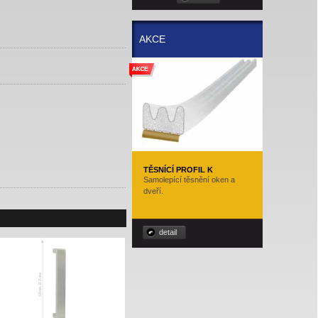
AKCE
TĚSNÍCÍ PROFIL K
Samolepící těsnění oken a
dveří.
detail