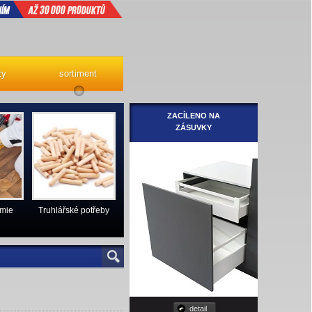
ty
sortiment
ZACÍLENO NA
ZÁSUVKY
emie
Truhlářské potřeby
detail