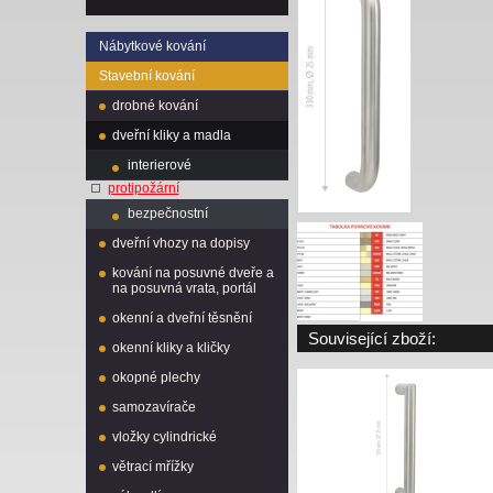
Nábytkové kování
Stavební kování
drobné kování
dveřní kliky a madla
interierové
protipožární
bezpečnostní
dveřní vhozy na dopisy
kování na posuvné dveře a
na posuvná vrata, portál
okenní a dveřní těsnění
Související zboží:
okenní kliky a kličky
okopné plechy
samozavírače
vložky cylindrické
větrací mřížky