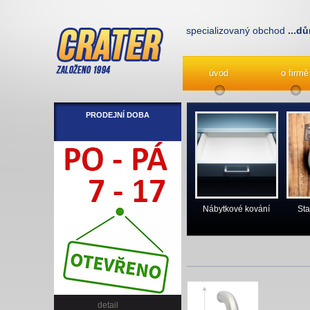
specializovaný obchod
...dů
úvod
o firmě
PRODEJNÍ DOBA
Nábytkové kování
Sta
detail