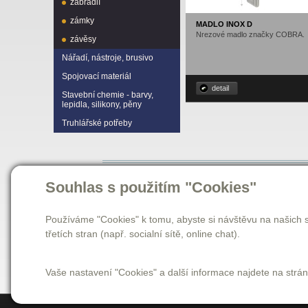
zábradlí
zámky
MADLO INOX D
Nrezové madlo značky COBRA.
závěsy
Nářadí, nástroje, brusivo
Spojovací materiál
detail
Stavební chemie - barvy,
lepidla, silikony, pěny
Truhlářské potřeby
Souhlas s použitím "Cookies"
O naší firmě
Používáme "Cookies" k tomu, abyste si návštěvu na našich s
Naše firma CRATER HK s. r. o. sídlí ve městě Hradec
třetích stran (např. socialní sítě, online chat).
zaměřený na nejrůznější truhlářské potřeby. Nabízíme 
spojovací materiál, lepidla, tmely, barvy, nářadí, nást
Vaše nastavení "Cookies" a další informace najdete na strá