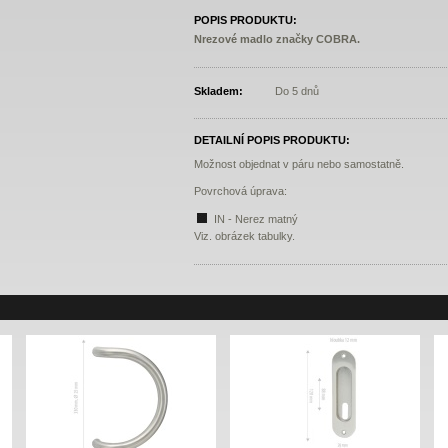
POPIS PRODUKTU:
Nrezové madlo značky COBRA.
Skladem:
Do 5 dnů
DETAILNÍ POPIS PRODUKTU:
Možnost objednat v páru nebo samostatně.
Povrchová úprava:
IN - Nerez matný
Viz. obrázek tabulky.