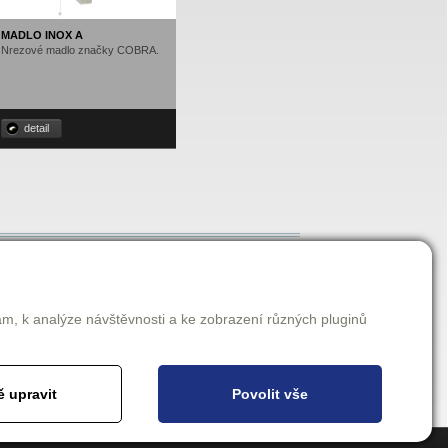
MADLO INOX A
Nrezové madlo značky COBRA.
detail
Užitečné
am, k analýze návštěvnosti a ke zobrazení různých pluginů
Můžeme Vám poradit?
Jak se k nám dostanete pomocí
MHD?
Newsletter
 upravit
Povolit vše