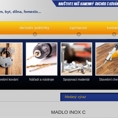
m, byt, dílna, řemeslo...
obchodní podmínky
zajímavosti
kontak
vební kování
Nářadí a nástroje
Spojovací materiál
Stavební ch
MADLO INOX C