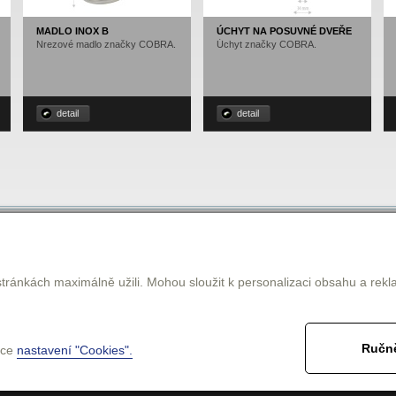
MADLO INOX B
ÚCHYT NA POSUVNÉ DVEŘE
Nrezové madlo značky COBRA.
Úchyt značky COBRA.
detail
detail
Vše o nákupu
tránkách maximálně užili. Mohou sloužit k personalizaci obsahu a rekl
Možnosti platby
 Králové, kde provozuje kamenný obchod
Ceny dopravy
nábytkové kování, stavební kování,
Obchodní podmínky
roje a ochranné pomůcky.
Ručně
nce
nastavení "Cookies".