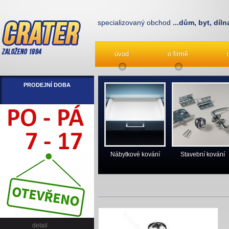
specializovaný obchod
...dům, byt, díln
úvod
o firmě
PRODEJNÍ DOBA
Nábytkové kování
Stavební kování
detail