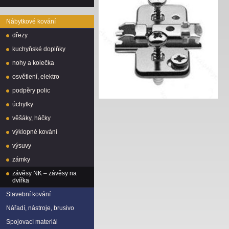
Nábytkové kování
dřezy
kuchyňské doplňky
nohy a kolečka
osvětlení, elektro
podpěry polic
úchytky
věšáky, háčky
výklopné kování
výsuvy
zámky
závěsy NK – závěsy na
dvířka
Stavební kování
Nářadí, nástroje, brusivo
Spojovací materiál