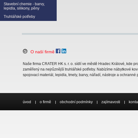
Stavební chemie - barvy,
lepidla, silikony, pěny
Truhlářské potřeby
O naší firmě
Naše firma CRATER HK s. r. o. sídlí ve městě Hradec Králové, kde 
zaměřený na nejrůznější truhlářské potřeby. Nabízíme nábytkové ková
spojovací materiál, lepidla, tmely, barvy, nářadí, nástroje a ochranné
úvod
o firmě
obchodní podmínky
zajímavosti
konta