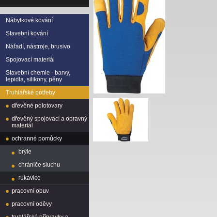
Nábytkové kování
Stavební kování
Nářadí, nástroje, brusivo
Spojovací materiál
Stavební chemie - barvy,
lepidla, silikony, pěny
Truhlářské potřeby
dřevěné polotovary
dřevěný spojovací a opravný
materiál
ochranné pomůcky
brýle
chrániče sluchu
rukavice
pracovní obuv
pracovní oděvy