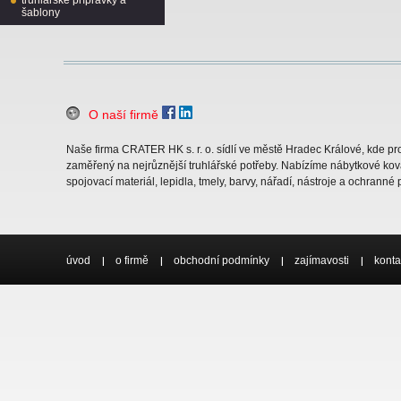
truhlářské přípravky a
šablony
O naší firmě
Naše firma CRATER HK s. r. o. sídlí ve městě Hradec Králové, kde 
zaměřený na nejrůznější truhlářské potřeby. Nabízíme nábytkové ková
spojovací materiál, lepidla, tmely, barvy, nářadí, nástroje a ochranné
úvod
o firmě
obchodní podmínky
zajímavosti
konta