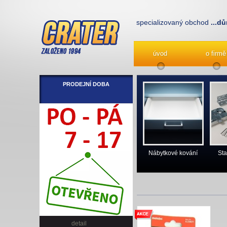
specializovaný obchod
...dů
úvod
o firmě
PRODEJNÍ DOBA
Nábytkové kování
Sta
detail