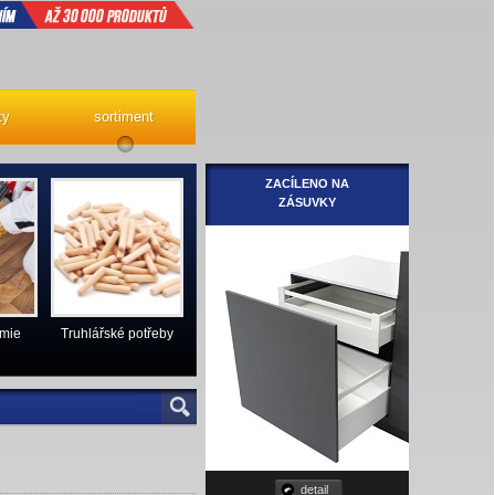
ty
sortiment
ZACÍLENO NA
ZÁSUVKY
emie
Truhlářské potřeby
detail