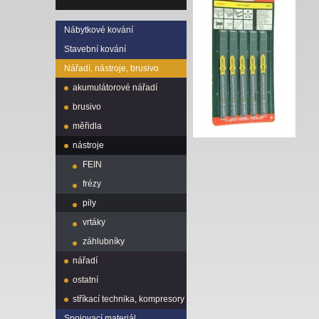
Nábytkové kování
Stavební kování
Nářadí, nástroje, brusivo
akumulátorové nářadí
brusivo
měřidla
nástroje
FEIN
frézy
pily
vrtáky
záhlubníky
nářadí
ostatní
stříkací technika, kompresory
Spojovací materiál