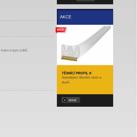
AKCE
 tvaru a typu zubů.
TĚSNÍCÍ PROFIL K
Samolepící těsnění oken a
dveří.
detail