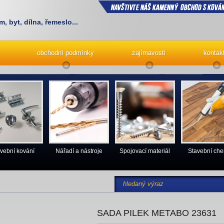
m, byt, dílna, řemeslo...
obchodní podmínky
zajímavosti
kontak
vební kování
Nářadí a nástroje
Spojovací materiál
Stavební ch
SADA PILEK METABO 23631