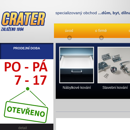
specializovaný obchod
...dům, byt, díln
úvod
o firmě
PRODEJNÍ DOBA
Nábytkové kování
Stavební kování
detail