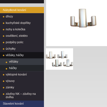
Nábytkové kování
dřezy
kuchyňské doplňky
nohy a kolečka
osvětlení, elektro
podpěry polic
úchytky
věšáky, háčky
věšáky
háčky
výklopné kování
výsuvy
zámky
závěsy NK – závěsy na
dvířka
Stavební kování