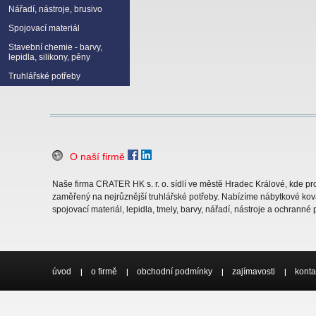
Nářadí, nástroje, brusivo
Spojovací materiál
Stavební chemie - barvy,
lepidla, silikony, pěny
Truhlářské potřeby
O naší firmě
Naše firma CRATER HK s. r. o. sídlí ve městě Hradec Králové, kde 
zaměřený na nejrůznější truhlářské potřeby. Nabízíme nábytkové ková
spojovací materiál, lepidla, tmely, barvy, nářadí, nástroje a ochranné
úvod
o firmě
obchodní podmínky
zajímavosti
konta