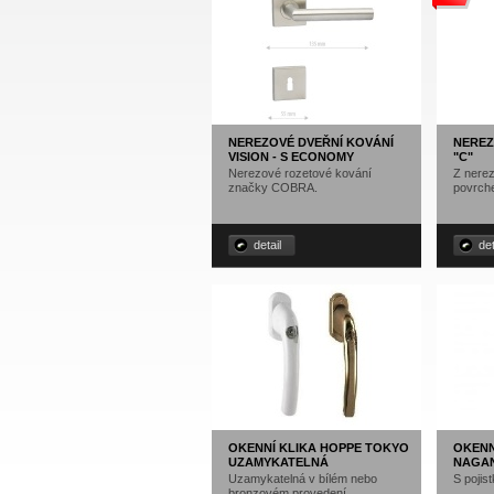
NEREZOVÉ DVEŘNÍ KOVÁNÍ
NEREZ
VISION - S ECONOMY
"C"
Nerezové rozetové kování
Z nerez
značky COBRA.
povrch
detail
det
OKENNÍ KLIKA HOPPE TOKYO
OKENN
UZAMYKATELNÁ
NAGA
Uzamykatelná v bílém nebo
S pojis
bronzovém provedení.