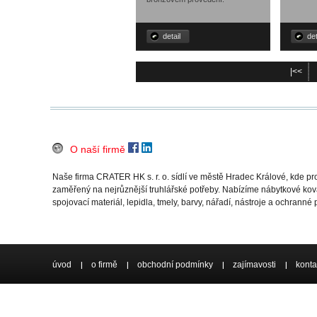
detail
det
|<<
O naší firmě
Naše firma CRATER HK s. r. o. sídlí ve městě Hradec Králové, kde 
zaměřený na nejrůznější truhlářské potřeby. Nabízíme nábytkové ková
spojovací materiál, lepidla, tmely, barvy, nářadí, nástroje a ochranné
úvod
o firmě
obchodní podmínky
zajímavosti
konta