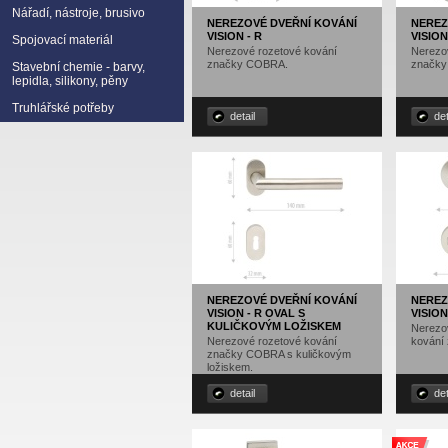
Nářadí, nástroje, brusivo
NEREZOVÉ DVEŘNÍ KOVÁNÍ
NEREZ
VISION - R
VISIO
Spojovací materiál
Nerezové rozetové kování
Nerezo
značky COBRA.
značk
Stavební chemie - barvy,
lepidla, silikony, pěny
Truhlářské potřeby
detail
det
NEREZOVÉ DVEŘNÍ KOVÁNÍ
NEREZ
VISION - R OVAL S
VISIO
KULIČKOVÝM LOŽISKEM
Nerezov
Nerezové rozetové kování
kování
značky COBRA s kuličkovým
ložiskem.
detail
det