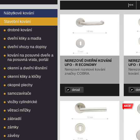
|<<
Nábytkové kování
Stavební kování
drobné kování
dveřní kliky a madla
dveřní vhozy na dopisy
kování na posuvné dveře a
na posuvná vrata, portál
NEREZOVÉ DVEŘNÍ KOVÁNÍ
NEREZ
UFO - R ECONOMY
UFO -
okenní a dveřní těsnění
Nerezové rozetové kování
Nerezov
značky COBRA.
kování
okenní kliky a kličky
okopné plechy
detail
det
samozavírače
vložky cylindrické
větrací mřížky
zábradlí
zámky
závěsy