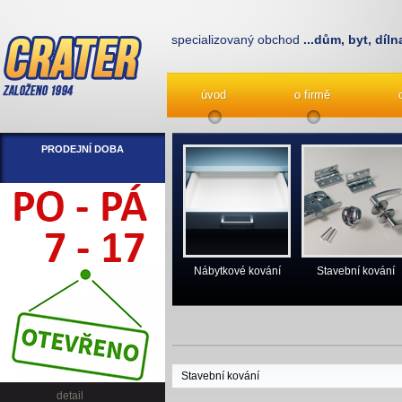
specializovaný obchod
...dům, byt, díln
úvod
o firmě
PRODEJNÍ DOBA
Nábytkové kování
Stavební kování
Stavební kování
detail