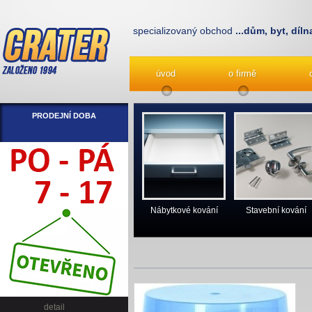
specializovaný obchod
...dům, byt, díln
úvod
o firmě
PRODEJNÍ DOBA
Nábytkové kování
Stavební kování
detail