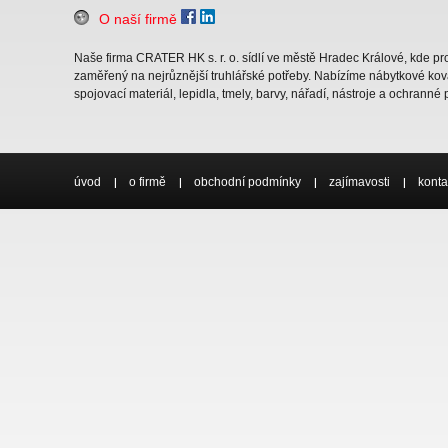
O naší firmě
Naše firma CRATER HK s. r. o. sídlí ve městě Hradec Králové, kde 
zaměřený na nejrůznější truhlářské potřeby. Nabízíme nábytkové ková
spojovací materiál, lepidla, tmely, barvy, nářadí, nástroje a ochranné
úvod
o firmě
obchodní podmínky
zajímavosti
konta