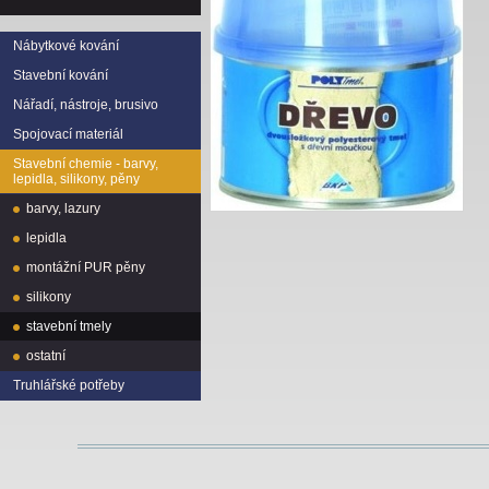
Nábytkové kování
Stavební kování
Nářadí, nástroje, brusivo
Spojovací materiál
Stavební chemie - barvy,
lepidla, silikony, pěny
barvy, lazury
lepidla
montážní PUR pěny
silikony
stavební tmely
ostatní
Truhlářské potřeby