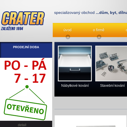
specializovaný obchod
...dům, byt, díln
úvod
o firmě
PRODEJNÍ DOBA
Nábytkové kování
Stavební kování
detail