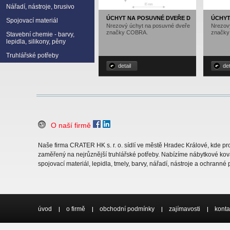
Nářadí, nástroje, brusivo
ÚCHYT NA POSUVNÉ DVEŘE D
ÚCHYT
Spojovací materiál
Nrezový úchyt na posuvné dveře
Nrezov
značky COBRA.
značk
Stavební chemie - barvy,
lepidla, silikony, pěny
Truhlářské potřeby
detail
det
O naší firmě
Naše firma CRATER HK s. r. o. sídlí ve městě Hradec Králové, kde 
zaměřený na nejrůznější truhlářské potřeby. Nabízíme nábytkové ková
spojovací materiál, lepidla, tmely, barvy, nářadí, nástroje a ochranné
úvod
o firmě
obchodní podmínky
zajímavosti
konta