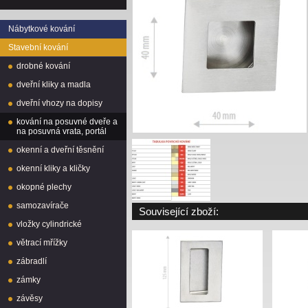
Nábytkové kování
Stavební kování
drobné kování
dveřní kliky a madla
dveřní vhozy na dopisy
kování na posuvné dveře a
na posuvná vrata, portál
okenní a dveřní těsnění
okenní kliky a kličky
okopné plechy
samozavírače
Související zboží:
vložky cylindrické
větrací mřížky
zábradlí
zámky
závěsy