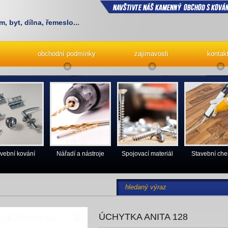
m, byt, dílna, řemeslo...
obchodní podmínky
zajímavosti
kontak
vební kování
Nářadí a nástroje
Spojovací materiál
Stavební ch
ÚCHYTKA ANITA 128