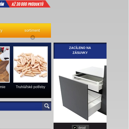
ty
sortiment
ZACÍLENO NA
ZÁSUVKY
emie
Truhlářské potřeby
detail