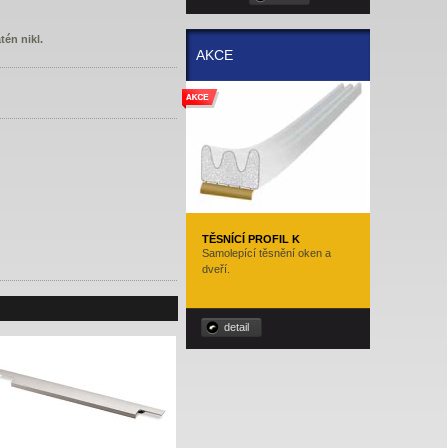
én nikl.
AKCE
TĚSNÍCÍ PROFIL K
Samolepící těsnění oken a
dveří.
detail