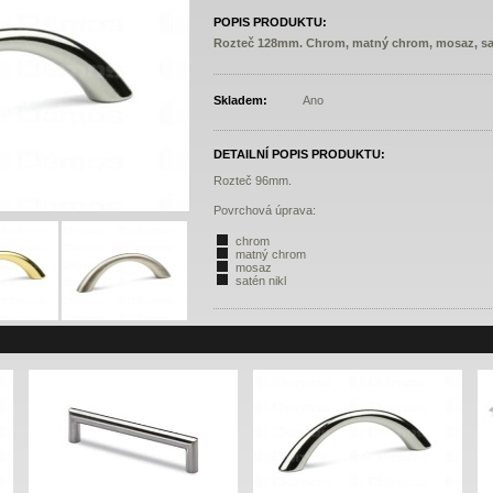
POPIS PRODUKTU:
Rozteč 128mm. Chrom, matný chrom, mosaz, sat
Skladem:
Ano
DETAILNÍ POPIS PRODUKTU:
Rozteč 96mm.
Povrchová úprava:
chrom
matný chrom
mosaz
satén nikl