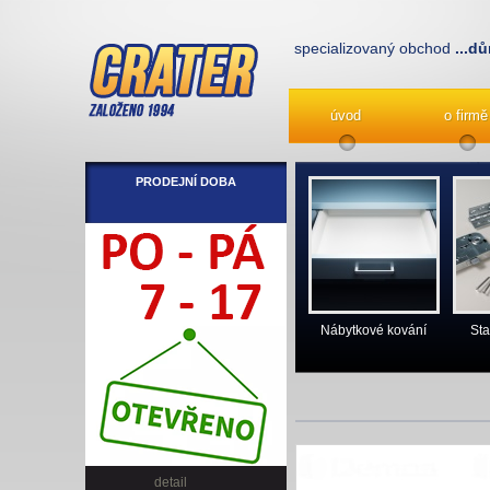
specializovaný obchod
...dů
úvod
o firmě
PRODEJNÍ DOBA
Nábytkové kování
Sta
detail