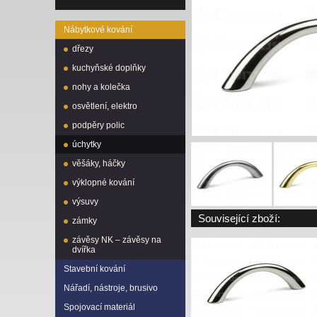
Nábytkové kování
dřezy
kuchyňské doplňky
nohy a kolečka
osvětlení, elektro
podpěry polic
úchytky
věšáky, háčky
výklopné kování
výsuvy
Související zboží:
zámky
závěsy NK – závěsy na
dvířka
Stavební kování
Nářadí, nástroje, brusivo
Spojovací materiál