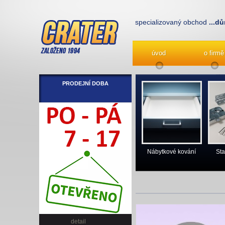
specializovaný obchod
...dů
úvod
o firmě
PRODEJNÍ DOBA
Nábytkové kování
Sta
detail