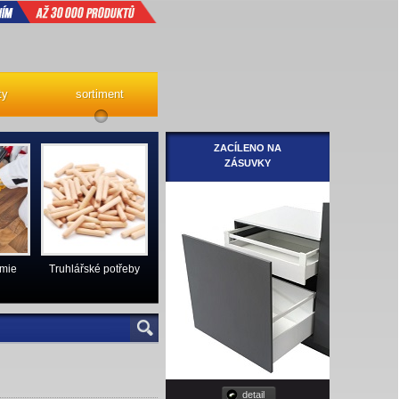
ty
sortiment
ZACÍLENO NA
ZÁSUVKY
emie
Truhlářské potřeby
detail