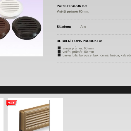
POPIS PRODUKTU:
Vnější průměr 60mm.
Skladem:
Ano
DETAILNÍ POPIS PRODUKTU:
vnější průměr: 60 mm
vnitřní průměr: 50 mm
barva: bílá, borovice, buk, černá, hnědá, kalvad