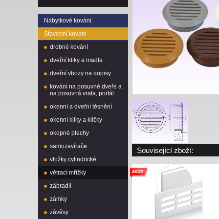
Nábytkové kování
Stavební kování
drobné kování
dveřní kliky a madla
dveřní vhozy na dopisy
kování na posuvné dveře a
na posuvná vrata, portál
okenní a dveřní těsnění
okenní kliky a kličky
okopné plechy
samozavírače
Související zboží:
vložky cylindrické
větrací mřížky
zábradlí
zámky
závěsy