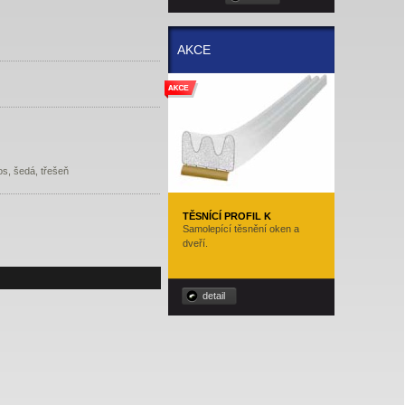
AKCE
os, šedá, třešeň
TĚSNÍCÍ PROFIL K
Samolepící těsnění oken a
dveří.
detail