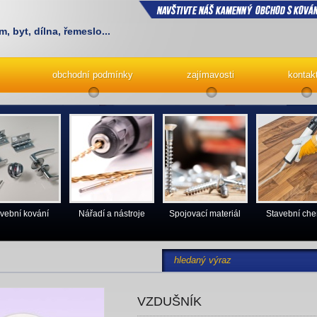
m, byt, dílna, řemeslo...
obchodní podmínky
zajímavosti
kontak
vební kování
Nářadí a nástroje
Spojovací materiál
Stavební ch
VZDUŠNÍK