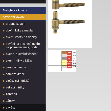
Nábytkové kování
Stavební kování
drobné kování
dveřní kliky a madla
dveřní vhozy na dopisy
kování na posuvné dveře a
na posuvná vrata, portál
okenní a dveřní těsnění
okenní kliky a kličky
okopné plechy
samozavírače
vložky cylindrické
větrací mřížky
zábradlí
zámky
závěsy