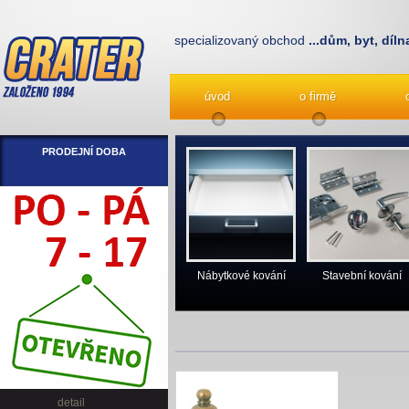
specializovaný obchod
...dům, byt, díln
úvod
o firmě
PRODEJNÍ DOBA
Nábytkové kování
Stavební kování
detail