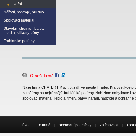
dveřní
Nářadí, nástroje, brusivo
Spojovací materiál
Stavební chemie - barvy,
lepidla, silikony, pěny
Truhlářské potřeby
O naší firmě
Naše firma CRATER HK s. r. o. sídlí ve městě Hradec Králové, kde 
zaměřený na nejrůznější truhlářské potřeby. Nabízíme nábytkové ková
spojovací materiál, lepidla, tmely, barvy, nářadí, nástroje a ochranné
úvod
o firmě
obchodní podmínky
zajímavosti
konta