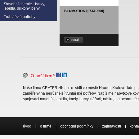
Stavební chemie - barvy,
lepidla, silikony, pěny
BLUMOTION (973A0600)
Truhlářské potřeby
detail
O naší firmě
Naše firma CRATER HK s. r. o. sídlí ve městě Hradec Králové, kde 
zaměřený na nejrůznější truhlářské potřeby. Nabízíme nábytkové ková
spojovací materiál, lepidla, tmely, barvy, nářadí, nástroje a ochranné
úvod
o firmě
obchodní podmínky
zajímavosti
konta