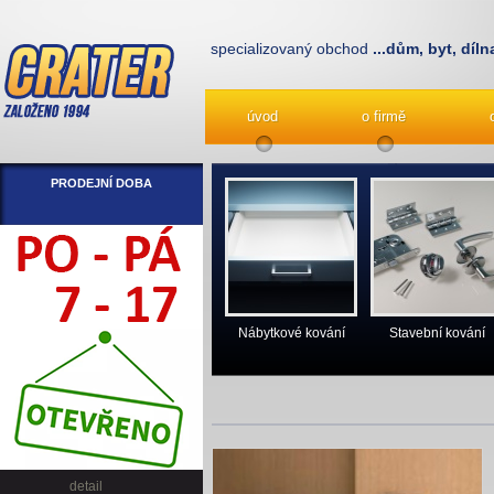
specializovaný obchod
...dům, byt, díln
úvod
o firmě
PRODEJNÍ DOBA
Nábytkové kování
Stavební kování
detail