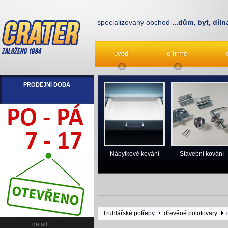
specializovaný obchod
...dům, byt, díln
úvod
o firmě
PRODEJNÍ DOBA
Nábytkové kování
Stavební kování
Truhlářské potřeby
dřevěné polotovary
detail