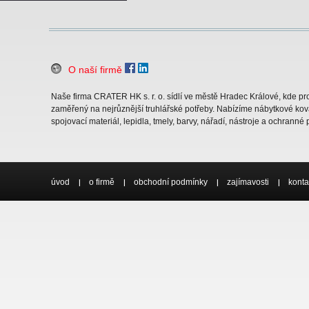
O naší firmě
Naše firma CRATER HK s. r. o. sídlí ve městě Hradec Králové, kde 
zaměřený na nejrůznější truhlářské potřeby. Nabízíme nábytkové ková
spojovací materiál, lepidla, tmely, barvy, nářadí, nástroje a ochranné
úvod
o firmě
obchodní podmínky
zajímavosti
konta