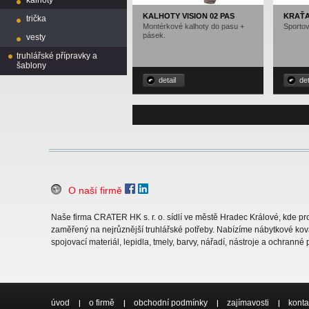
kalhoty
KALHOTY VISION 02 PAS
KRAŤA
trička
Montérkové kalhoty do pasu +
Sportov
pásek.
vesty
truhlářské přípravky a
šablony
detail
det
O naší firmě
Naše firma CRATER HK s. r. o. sídlí ve městě Hradec Králové, kde 
zaměřený na nejrůznější truhlářské potřeby. Nabízíme nábytkové ková
spojovací materiál, lepidla, tmely, barvy, nářadí, nástroje a ochranné
úvod
o firmě
obchodní podmínky
zajímavosti
konta