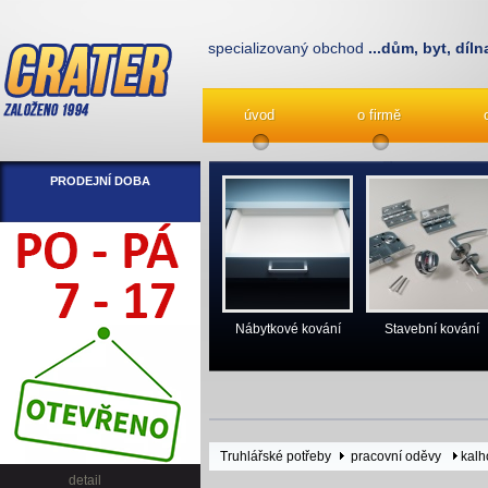
specializovaný obchod
...dům, byt, díln
úvod
o firmě
PRODEJNÍ DOBA
Nábytkové kování
Stavební kování
Truhlářské potřeby
pracovní oděvy
kalh
detail