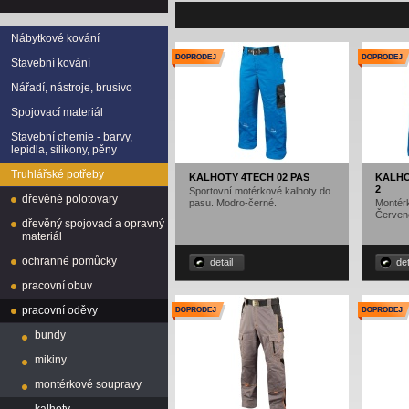
Nábytkové kování
Stavební kování
Nářadí, nástroje, brusivo
Spojovací materiál
Stavební chemie - barvy,
lepidla, silikony, pěny
Truhlářské potřeby
KALHOTY 4TECH 02 PAS
KALHO
2
Sportovní motérkové kalhoty do
dřevěné polotovary
pasu. Modro-černé.
Montérk
Červen
dřevěný spojovací a opravný
materiál
ochranné pomůcky
detail
det
pracovní obuv
pracovní oděvy
bundy
mikiny
montérkové soupravy