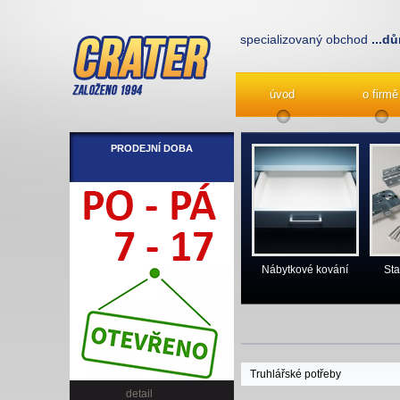
specializovaný obchod
...dů
úvod
o firmě
PRODEJNÍ DOBA
Nábytkové kování
Sta
Truhlářské potřeby
detail