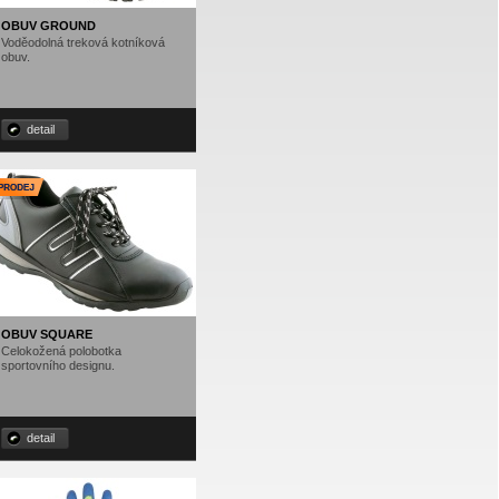
OBUV GROUND
Voděodolná treková kotníková
obuv.
detail
OBUV SQUARE
Celokožená polobotka
sportovního designu.
detail