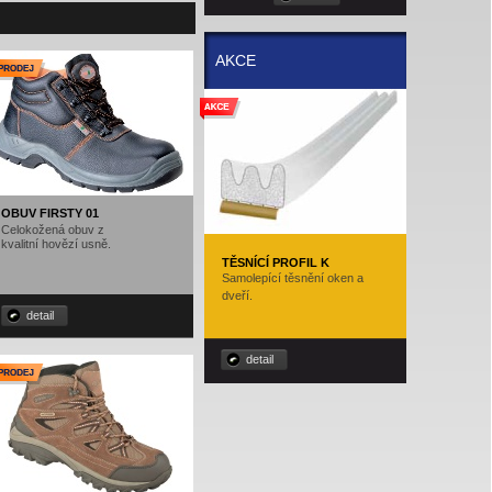
AKCE
OBUV FIRSTY 01
Celokožená obuv z
kvalitní hovězí usně.
TĚSNÍCÍ PROFIL K
Samolepící těsnění oken a
dveří.
detail
detail