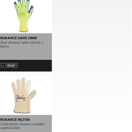
RUKAVICE DAVIS ZIMNÍ
Žlutý akrylový úplet máčený v
latexu.
detail
RUKAVICE HILTON
Celokožené rukavice z kvalitní
vepřové kůže.