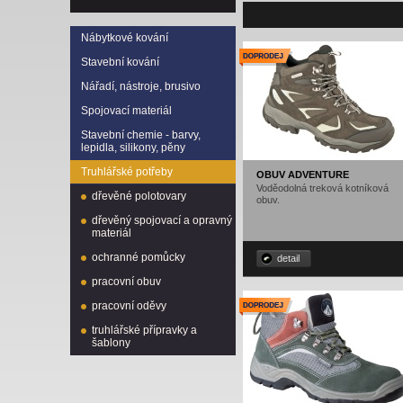
Nábytkové kování
Stavební kování
Nářadí, nástroje, brusivo
Spojovací materiál
Stavební chemie - barvy,
lepidla, silikony, pěny
Truhlářské potřeby
OBUV ADVENTURE
Voděodolná treková kotníková
dřevěné polotovary
obuv.
dřevěný spojovací a opravný
materiál
ochranné pomůcky
detail
pracovní obuv
pracovní oděvy
truhlářské přípravky a
šablony