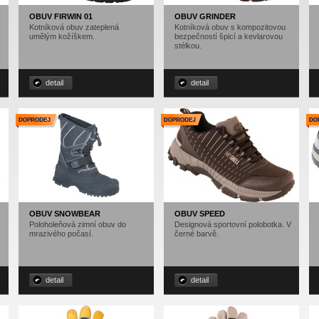
OBUV FIRWIN 01
OBUV GRINDER
Kotníková obuv zateplená
Kotníková obuv s kompozitovou
umělým kožíškem.
bezpečností špicí a kevlarovou
stélkou.
detail
detail
OBUV SNOWBEAR
OBUV SPEED
Poloholeňová zimní obuv do
Designová sportovní polobotka. V
mrazivého počasí.
černé barvě.
detail
detail