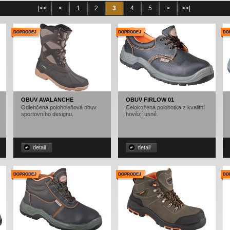
|<<
<
1
2
3
4
5
>
>>|
OBUV AVALANCHE
OBUV FIRLOW 01
Odlehčená poloholeňová obuv
Celokožená polobotka z kvalitní
sportovního designu.
hovězí usně.
detail
detail