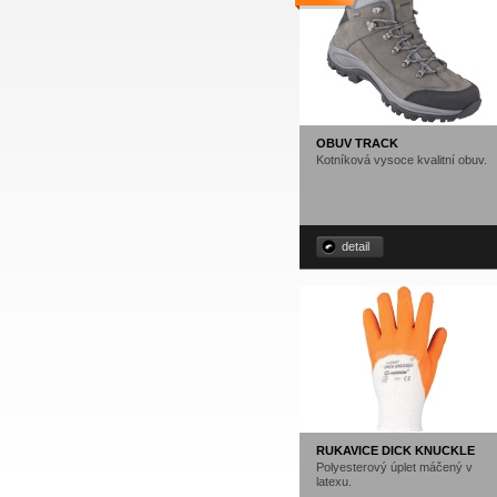
OBUV TRACK
Kotníková vysoce kvalitní obuv.
detail
RUKAVICE DICK KNUCKLE
Polyesterový úplet máčený v
latexu.