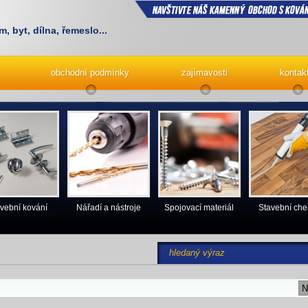
m, byt, dílna, řemeslo...
obchodní podmínky
zajímavosti
kontak
vební kování
Nářadí a nástroje
Spojovací materiál
Stavební ch