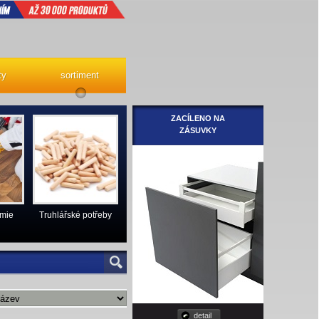
ty
sortiment
ZACÍLENO NA
ZÁSUVKY
emie
Truhlářské potřeby
detail