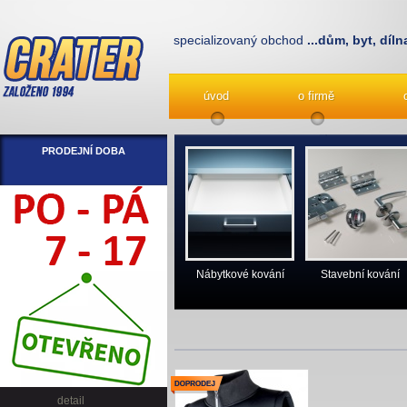
specializovaný obchod
...dům, byt, díln
úvod
o firmě
PRODEJNÍ DOBA
Nábytkové kování
Stavební kování
detail