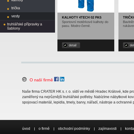
kalhoty
trička
vesty
KALHOTY 4TECH 02 PAS
TRIČK
Sportovní motérkové kalhoty do
Bavlněn
truhlářské přípravky a
pasu. Modro-černé.
rukáve
šablony
detail
det
O naší firmě
Naše firma CRATER HK s. r. o. sídlí ve městě Hradec Králové, kde 
zaměřený na nejrůznější truhlářské potřeby. Nabízíme nábytkové ková
spojovací materiál, lepidla, tmely, barvy, nářadí, nástroje a ochranné
úvod
o firmě
obchodní podmínky
zajímavosti
konta