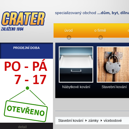
specializovaný obchod
...dům, byt, díln
úvod
o firmě
PRODEJNÍ DOBA
Nábytkové kování
Stavební kování
Stavební kování
zámky
vícebodové
detail