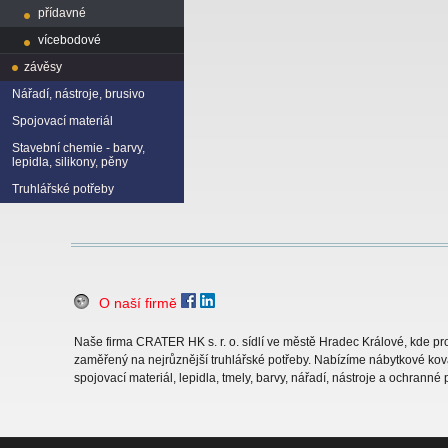
přídavné
vícebodové
závěsy
Nářadí, nástroje, brusivo
Spojovací materiál
Stavební chemie - barvy,
lepidla, silikony, pěny
Truhlářské potřeby
O naší firmě
Naše firma CRATER HK s. r. o. sídlí ve městě Hradec Králové, kde 
zaměřený na nejrůznější truhlářské potřeby. Nabízíme nábytkové ková
spojovací materiál, lepidla, tmely, barvy, nářadí, nástroje a ochranné