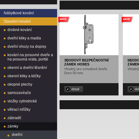
Nábytkové kování
Stavební kování
drobné kování
dveřní kliky a madla
dveřní vhozy na dopisy
kování na posuvné dveře a
na posuvná vrata, portál
3BODOVÝ BEZPEČNOSTNÍ
5BODO
ZÁMEK HOBES
ZÁMEK
okenní a dveřní těsnění
Vhodný pro vchodové dveře.
Vhodný
Dorn 50 mm.
okenní kliky a kličky
okopné plechy
detail
det
samozavírače
vložky cylindrické
větrací mřížky
zábradlí
zámky
dveřní